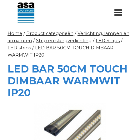
Doorgaan
naar
inhoud
Home
/
Product categorieën
/
Verlichting, lampen en
armaturen
/
Strip en slangverlichting
/
LED Strips
/
LED strips
/
LED BAR 50CM TOUCH DIMBAAR
WARMWIT IP20
LED BAR 50CM TOUCH
DIMBAAR WARMWIT
IP20