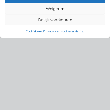
Weigeren
Bekijk voorkeuren
Cookiebeleid
Privacy – en cookieverklaring
Productgroepen
Antennes, Intercom, Audio en
Alarmsystemen
Electrisch en Hydraulisch aangedreven
systemen
Instrumenten, communicatie & monitoring
Kabels, aansluitmateriaal en accessoires
Lucht- en waterbehandeling,