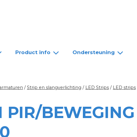
Team
Dealers
Contact
Product info
Ondersteuning
 armaturen
/
Strip en slangverlichting
/
LED Strips
/
LED strips
M PIR/BEWEGING
0