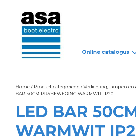
Doorgaan
Nieuws
Over ASA
naar
inhoud
Online catalogus
Home
/
Product categorieën
/
Verlichting, lampen en
BAR 50CM PIR/BEWEGING WARMWIT IP20
LED BAR 50C
WARMWIT IP2