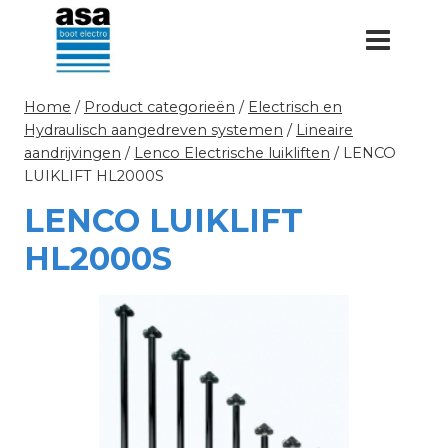
Doorgaan
naar
inhoud
Home
/
Product categorieën
/
Electrisch en
Hydraulisch aangedreven systemen
/
Lineaire
aandrijvingen
/
Lenco Electrische luikliften
/
LENCO
LUIKLIFT HL2000S
LENCO LUIKLIFT
HL2000S