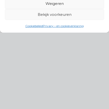
Weigeren
Bekijk voorkeuren
Cookiebeleid
Privacy – en cookieverklaring
Productgroepen
Antennes, Intercom, Audio en
Alarmsystemen
Electrisch en Hydraulisch aangedreven
systemen
Instrumenten, communicatie & monitoring
Kabels, aansluitmateriaal en accessoires
Lucht- en waterbehandeling,