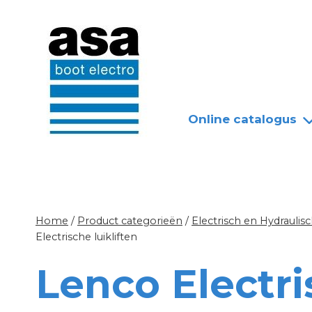
Doorgaan
Nieuws
Over ASA
naar
inhoud
Online catalogus
Home
/
Product categorieën
/
Electrisch en Hydrauli
Electrische luikliften
Lenco Electri