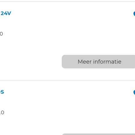
 24V
.0
Meer informatie
0S
.0