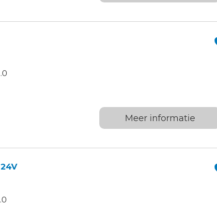
.0
Meer informatie
 24V
.0