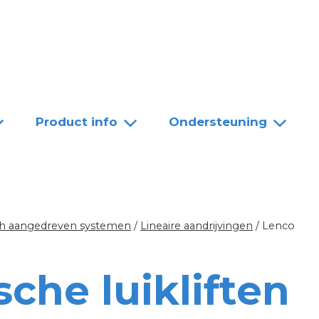
Team
Dealers
Contact
Product info
Ondersteuning
sch aangedreven systemen
/
Lineaire aandrijvingen
/
Lenco
sche luikliften