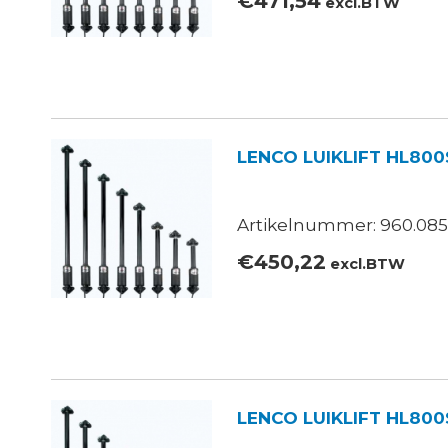
€
471,54
excl.BTW
LENCO LUIKLIFT HL800
Artikelnummer: 960.085
€
450,22
excl.BTW
LENCO LUIKLIFT HL800