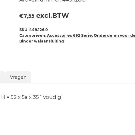
excl.BTW
€
7,55
SKU:
449.126.0
Categorieën:
Accessoires 692 Serie
,
Onderdelen voor d
Binder walaansluiting
o
Vragen
 = 52 x 5a x 35 1 voudig