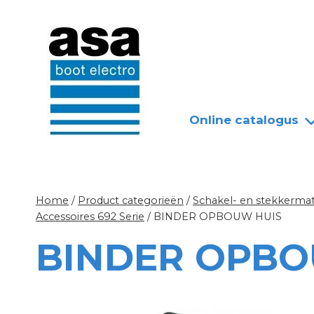
Doorgaan
Nieuws
Over ASA
naar
inhoud
Online catalogus
Home
/
Product categorieën
/
Schakel- en stekkermat
Accessoires 692 Serie
/
BINDER OPBOUW HUIS
BINDER OPBO