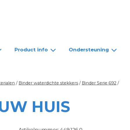
Team
Dealers
Contact
Product info
Ondersteuning
erialen
/
Binder waterdichte stekkers
/
Binder Serie 692
/
UW HUIS
Artikelnummer: 449.126.0