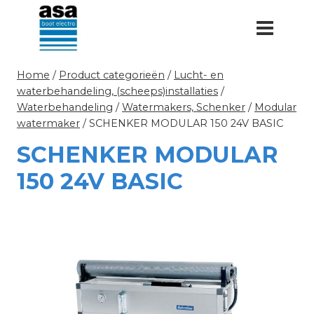
Doorgaan
naar
inhoud
Home
/
Product categorieën
/
Lucht- en
waterbehandeling, (scheeps)installaties
/
Waterbehandeling
/
Watermakers, Schenker
/
Modular
watermaker
/
SCHENKER MODULAR 150 24V BASIC
SCHENKER MODULAR
150 24V BASIC