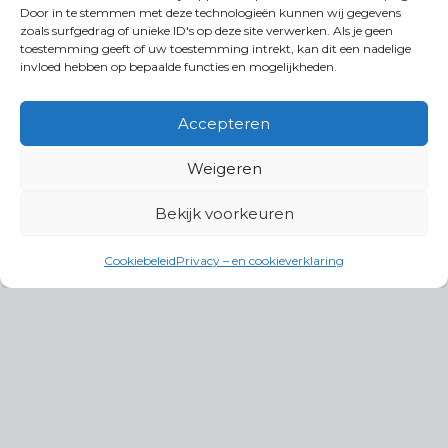
Door in te stemmen met deze technologieën kunnen wij gegevens
zoals surfgedrag of unieke ID's op deze site verwerken. Als je geen
toestemming geeft of uw toestemming intrekt, kan dit een nadelige
invloed hebben op bepaalde functies en mogelijkheden.
Accepteren
Weigeren
Bekijk voorkeuren
Cookiebeleid
Privacy – en cookieverklaring
Productgroepen
Antennes, Intercom, Audio en
Alarmsystemen
Electrisch en Hydraulisch aangedreven