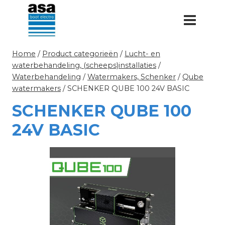
Doorgaan
naar
inhoud
Home
/
Product categorieën
/
Lucht- en
waterbehandeling, (scheeps)installaties
/
Waterbehandeling
/
Watermakers, Schenker
/
Qube
watermakers
/
SCHENKER QUBE 100 24V BASIC
SCHENKER QUBE 100
24V BASIC