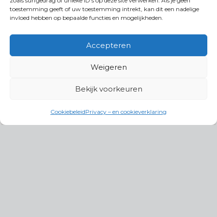
zoals surfgedrag of unieke ID's op deze site verwerken. Als je geen
toestemming geeft of uw toestemming intrekt, kan dit een nadelige
invloed hebben op bepaalde functies en mogelijkheden.
Accepteren
Weigeren
Bekijk voorkeuren
Cookiebeleid
Privacy – en cookieverklaring
Productgroepen
Antennes, Intercom, Audio en
Alarmsystemen
Electrisch en Hydraulisch aangedreven