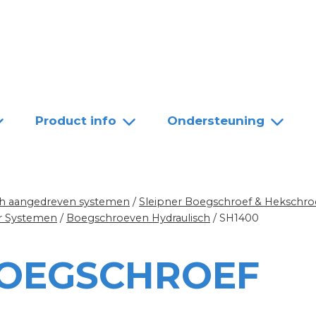
Team
Dealers
Contact
Product info
Ondersteuning
sch aangedreven systemen
/
Sleipner Boegschroef & Hekschro
er Systemen
/
Boegschroeven Hydraulisch
/
SH1400
BOEGSCHROEF