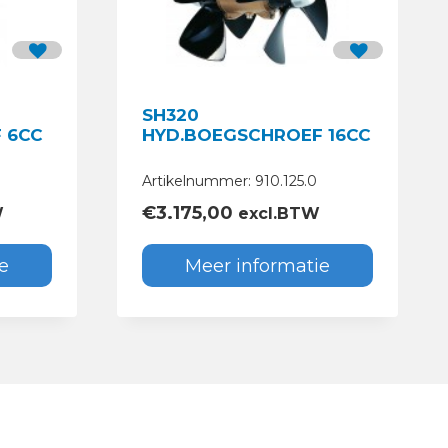
SH320
 6CC
HYD.BOEGSCHROEF 16CC
Artikelnummer: 910.125.0
€
3.175,00
W
excl.BTW
e
Meer informatie