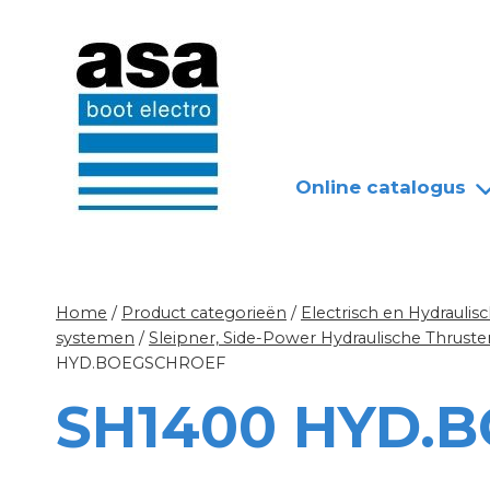
Doorgaan
Nieuws
Over ASA
naar
inhoud
Online catalogus
Home
/
Product categorieën
/
Electrisch en Hydrauli
systemen
/
Sleipner, Side-Power Hydraulische Thrust
HYD.BOEGSCHROEF
SH1400 HYD.