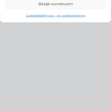
Bekijk voorkeuren
Cookiebeleid
Privacy – en cookieverklaring
Productgroepen
Antennes, Intercom, Audio en
Alarmsystemen
Electrisch en Hydraulisch aangedreven
systemen
Instrumenten, communicatie & monitoring
Kabels, aansluitmateriaal en accessoires
Lucht- en waterbehandeling,
(scheeps)installaties