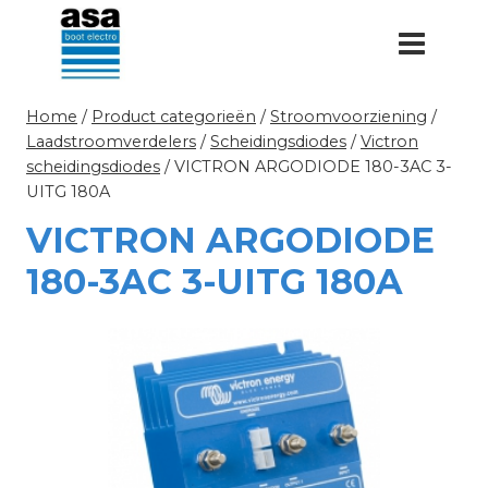
Doorgaan
naar
inhoud
Home
/
Product categorieën
/
Stroomvoorziening
/
Laadstroomverdelers
/
Scheidingsdiodes
/
Victron
scheidingsdiodes
/
VICTRON ARGODIODE 180-3AC 3-
UITG 180A
VICTRON ARGODIODE
180-3AC 3-UITG 180A