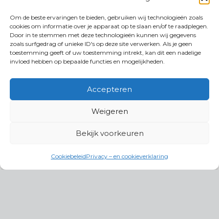
Om de beste ervaringen te bieden, gebruiken wij technologieën zoals
cookies om informatie over je apparaat op te slaan en/of te raadplegen.
Door in te stemmen met deze technologieën kunnen wij gegevens
zoals surfgedrag of unieke ID's op deze site verwerken. Als je geen
toestemming geeft of uw toestemming intrekt, kan dit een nadelige
invloed hebben op bepaalde functies en mogelijkheden.
Accepteren
Weigeren
Bekijk voorkeuren
Cookiebeleid
Privacy – en cookieverklaring
Productgroepen
Antennes, Intercom, Audio en