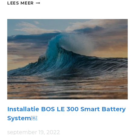
WIJZIGINGEN
LEES MEER
IN
VHF-
KANALEN:
WAT
BETEKENT
DIT
VOOR
U?
Installatie BOS LE 300 Smart Battery
System￼
september 19, 2022