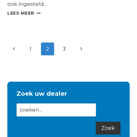
ook ingesteld…
MULTIPLUS-
LEES MEER
II
GX
Paginanavigatie
Vorige
Volgende
1
2
3
pagina
pagina
Zoek uw dealer