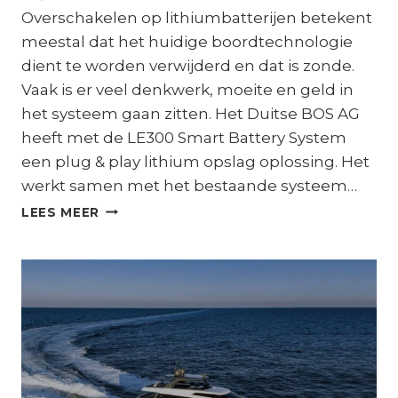
Overschakelen op lithiumbatterijen betekent
meestal dat het huidige boordtechnologie
dient te worden verwijderd en dat is zonde.
Vaak is er veel denkwerk, moeite en geld in
het systeem gaan zitten. Het Duitse BOS AG
heeft met de LE300 Smart Battery System
een plug & play lithium opslag oplossing. Het
werkt samen met het bestaande systeem…
INSTALLATIE
LEES MEER
BOS
LE
300
SMART
BATTERY
SYSTEM
￼