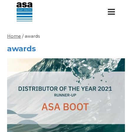
Doorgaan
naar
inhoud
Home
/
awards
awards