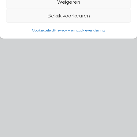
Weigeren
Bekijk voorkeuren
Cookiebeleid
Privacy – en cookieverklaring
Productgroepen
Antennes, Intercom, Audio en
Alarmsystemen
Electrisch en Hydraulisch aangedreven
systemen
Instrumenten, communicatie & monitoring
Kabels, aansluitmateriaal en accessoires
Lucht- en waterbehandeling,