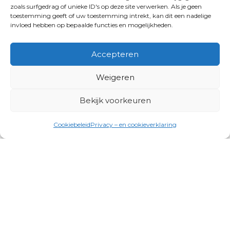
zoals surfgedrag of unieke ID's op deze site verwerken. Als je geen
toestemming geeft of uw toestemming intrekt, kan dit een nadelige
invloed hebben op bepaalde functies en mogelijkheden.
Accepteren
Weigeren
Bekijk voorkeuren
Cookiebeleid
Privacy – en cookieverklaring
Productgroepen
Antennes, Intercom, Audio en
Alarmsystemen
Electrisch en Hydraulisch aangedreven