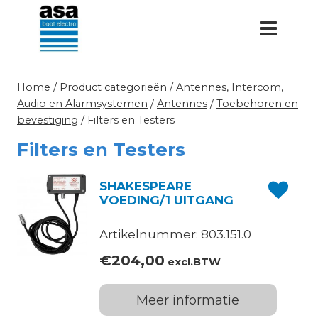
Doorgaan
naar
inhoud
Home
/
Product categorieën
/
Antennes, Intercom,
Audio en Alarmsystemen
/
Antennes
/
Toebehoren en
bevestiging
/
Filters en Testers
Filters en Testers
SHAKESPEARE
VOEDING/1 UITGANG
Artikelnummer: 803.151.0
€
204,00
excl.BTW
Meer informatie