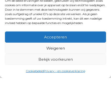
Om de beste ervaringen te bieden, gebruiken wij technologieën zoals
cookies om informatie over je apparaat op te slaan en/of te raadplegen.
Door in te stemmen met deze technologieën kunnen wij gegevens
zoals surfgedrag of unieke ID's op deze site verwerken. Als je geen
toestemming geeft of uw toestemming intrekt, kan dit een nadelige
invloed hebben op bepaalde functies en mogelijkheden.
Accepteren
Weigeren
Bekijk voorkeuren
Cookiebeleid
Privacy – en cookieverklaring
Productgroepen
Antennes, Intercom, Audio en
Alarmsystemen