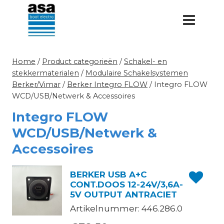
Doorgaan
naar
inhoud
Home
/
Product categorieën
/
Schakel- en
stekkermaterialen
/
Modulaire Schakelsystemen
Berker/Vimar
/
Berker Integro FLOW
/
Integro FLOW
WCD/USB/Netwerk & Accessoires
Integro FLOW
WCD/USB/Netwerk &
Accessoires
BERKER USB A+C
CONT.DOOS 12-24V/3,6A-
5V OUTPUT ANTRACIET
Artikelnummer: 446.286.0