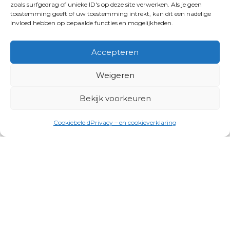
zoals surfgedrag of unieke ID's op deze site verwerken. Als je geen
toestemming geeft of uw toestemming intrekt, kan dit een nadelige
invloed hebben op bepaalde functies en mogelijkheden.
Accepteren
Weigeren
Bekijk voorkeuren
Cookiebeleid
Privacy – en cookieverklaring
Productgroepen
Antennes, Intercom, Audio en
Alarmsystemen
Electrisch en Hydraulisch aangedreven