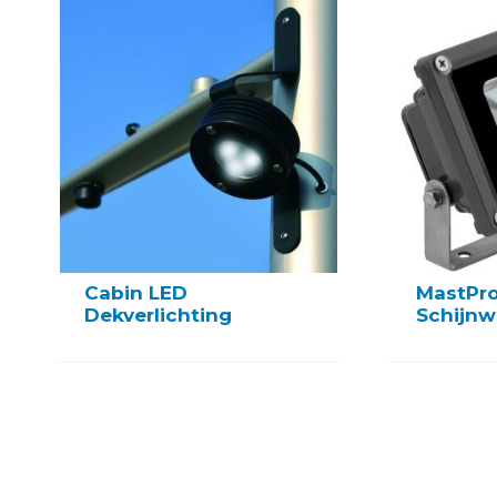
Cabin LED
MastPr
Dekverlichting
Schijnw