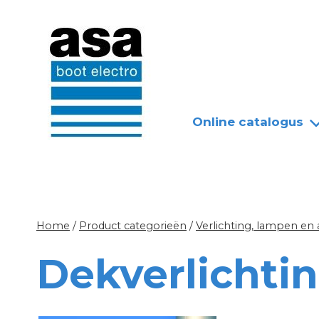
Doorgaan
Nieuws
Over ASA
naar
inhoud
Online catalogus
Home
/
Product categorieën
/
Verlichting, lampen en
Dekverlichti