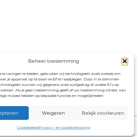
Beheer toestemming
 ervaringen te bieden, gebruiken wij technologieën zoals cookies om
over je apparaat op te slaan en/of te raadplegen. Door in te stemmen
chnologieën kunnen wij gegevens zoals surfgedrag of unieke ID's op
erwerken. Als je geen toestemming geeft of uw toestemming intrekt, kan
elige invloed hebben op bepaalde functies en mogelijkheden.
epteren
Weigeren
Bekijk voorkeuren
Cookiebeleid
Privacy – en cookieverklaring