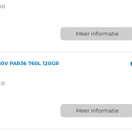
.0
Meer informatie
30V PAR36 760L 120GR
.0
Meer informatie