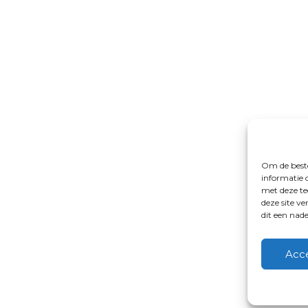
Om de beste
informatie 
met deze te
deze site v
dit een nad
Acc