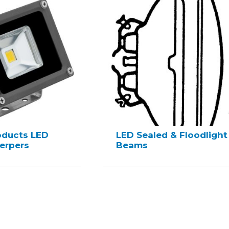
oducts LED
LED Sealed & Floodlight
erpers
Beams