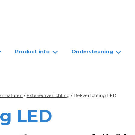
Team
Dealers
Contact
Product info
Ondersteuning
 armaturen
/
Exterieurverlichting
/
Dekverlichting LED
ng LED