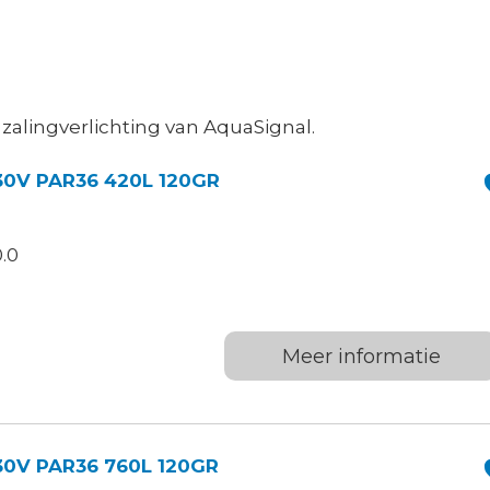
n zalingverlichting van AquaSignal.
30V PAR36 420L 120GR
.0
Meer informatie
30V PAR36 760L 120GR