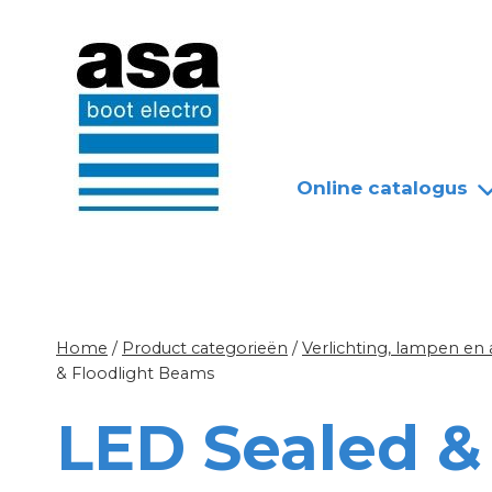
Doorgaan
Nieuws
Over ASA
naar
inhoud
Online catalogus
Home
/
Product categorieën
/
Verlichting, lampen en
& Floodlight Beams
LED Sealed &