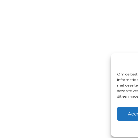
Om de beste
informatie 
met deze te
deze site v
dit een nad
Acc