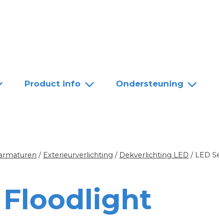
Team
Dealers
Contact
Product info
Ondersteuning
 armaturen
/
Exterieurverlichting
/
Dekverlichting LED
/
LED S
 Floodlight