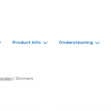
Team
Dealers
Contact
Product info
Ondersteuning
erialen
/
Dimmers