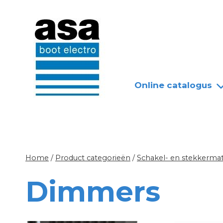
Doorgaan
Nieuws
Over ASA
naar
inhoud
Online catalogus
Home
/
Product categorieën
/
Schakel- en stekkermat
Dimmers