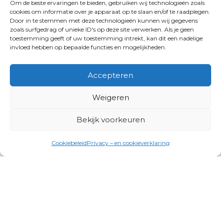
Om de beste ervaringen te bieden, gebruiken wij technologieën zoals
cookies om informatie over je apparaat op te slaan en/of te raadplegen.
Door in te stemmen met deze technologieën kunnen wij gegevens
zoals surfgedrag of unieke ID's op deze site verwerken. Als je geen
toestemming geeft of uw toestemming intrekt, kan dit een nadelige
invloed hebben op bepaalde functies en mogelijkheden.
Accepteren
Weigeren
Bekijk voorkeuren
Cookiebeleid
Privacy – en cookieverklaring
Productgroepen
Antennes, Intercom, Audio en
Alarmsystemen