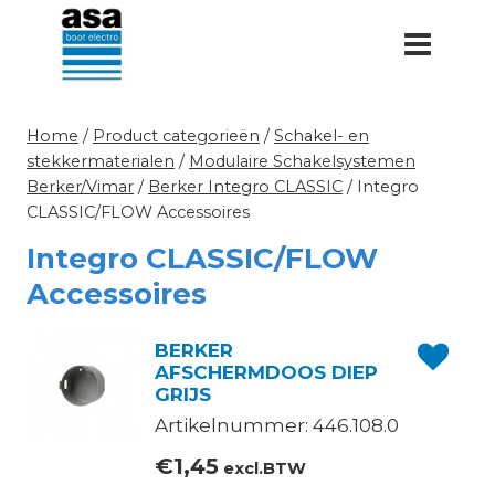
Doorgaan
naar
inhoud
Home
/
Product categorieën
/
Schakel- en
stekkermaterialen
/
Modulaire Schakelsystemen
Berker/Vimar
/
Berker Integro CLASSIC
/
Integro
CLASSIC/FLOW Accessoires
Integro CLASSIC/FLOW
Accessoires
BERKER
AFSCHERMDOOS DIEP
GRIJS
Artikelnummer: 446.108.0
€
1,45
excl.BTW