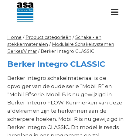
Doorgaan
naar
inhoud
Home
/
Product categorieën
/
Schakel- en
stekkermaterialen
/
Modulaire Schakelsystemen
Berker/Vimar
/
Berker Integro CLASSIC
Berker Integro CLASSIC
Berker Integro schakelmateriaal is de
opvolger van de oude serie “Mobil R” en
“Mobil B”serie. Mobil B is nu gewijzigd in
Berker Integro FLOW. Kenmerken van deze
afdekramen zijn te herkennen aan de
scherpere hoeken. Mobil R is nu gewijzigd in
Berker Integro CLASSIC. Dit model is reeds
jarenlang in ons programma en zal