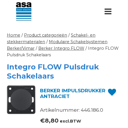
Doorgaan
naar
inhoud
Home
/
Product categorieën
/
Schakel- en
stekkermaterialen
/
Modulaire Schakelsystemen
Berker/Vimar
/
Berker Integro FLOW
/
Integro FLOW
Pulsdruk Schakelaars
Integro FLOW Pulsdruk
Schakelaars
BERKER IMPULSDRUKKER
ANTRACIET
Artikelnummer: 446.186.0
€
8,80
excl.BTW