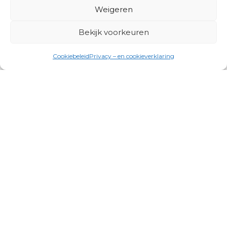
Weigeren
Bekijk voorkeuren
Cookiebeleid
Privacy – en cookieverklaring
Productgroepen
Antennes, Intercom, Audio en
Alarmsystemen
Electrisch en Hydraulisch aangedreven
systemen
Instrumenten, communicatie & monitoring
Kabels, aansluitmateriaal en accessoires
Lucht- en waterbehandeling,